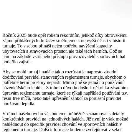
Ročník 2025 bude opět rokem rekordním, jelikož díky obrovskému
zájmu přihlášených družstev směřujeme k nejvyšší účasti v historii
turnaje. To s sebou přináší nejen potřebu navýšení kapacity
ubytovacích a stravovacích prostor, ale také těch herních. Což se
nám na základě vstřícného přístupu provozovatelů sportovních hal
podařilo zajistit.
Aby se mohl turnaj i nadále takto rozrůstat je naprosto zásadní
dodržování pravidel stanovených reglementem turnaje, abychom o
potřebné herní prostory nepřišli. Mimo jiné se jedná i o používání
házenkářského lepidla. Z tohoto důvodu došlo k několika zásadním
úpravám reglementu turnaje, které se týkají například používání tzv.
resin-free míčů, nebo také upřesnění sankcí za porušení pravidel
používání lepidla.
V rámci našeho webu vás budeme průběžně seznamovat s detaily
konkrétních pravidel na jednotlivých halách. Již nyní je však možné
nahlédnout do specifik pravidel chování ve sportovních halách v
reglementu turnaje. Další informace budeme zveřejňovat v sekci