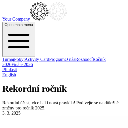
Your Company
Open main menu
Turnaj
Pobyt
Activity Card
Program
O nás
Rozhodčí
Ročník
2026
Finále 2026
Přihlásit
English
Rekordní ročník
Rekordní účast, více hal i nová pravidla! Podívejte se na důležité
změny pro ročník 2025.
3. 3. 2025