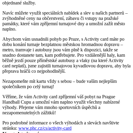
objednané služby.
Navíc můžete využít speciálních nabídek a slev u našich partnerů –
zvýhodněné ceny na občerstvení, zábavu či vstupy na pražské
památky, které vám zpříjemní turnajové dny a umožní zažít město
naplno.
Abychom vám usnadnili pohyb po Praze, s Activity card máte po
dobu konání turnaje bezplatnou městskou hromadnou dopravu –
metro, tramvaje i autobusy jsou vám plně k dispozici, takže se
snadno dostanete tam, kam potřebujete. Pro vzdálenější haly, kam
běžně jezdí pouze příměstské autobusy a vlaky (na které Activity
card neplatí), jsme zajistili turnajovou kyvadlovou dopravu, aby byla
přeprava hráčů co nejpohodlnější.
Nezapomeňte mít kartu vždy s sebou – bude vaším nejlepším
společníkem po celý turnaj!
Věříme, že vám Activity card zpříjemní váš pobyt na Prague
Handball Cupu a umožní vám naplno využít všechny nabízené
výhody. Přejeme vám mnoho sportovních úspěchů a
nezapomenutelných zážitků!​
Pro podrobné informace o všech výhodách a slevách navštivte
stránku:
www.phc.cz/cs/activity-card