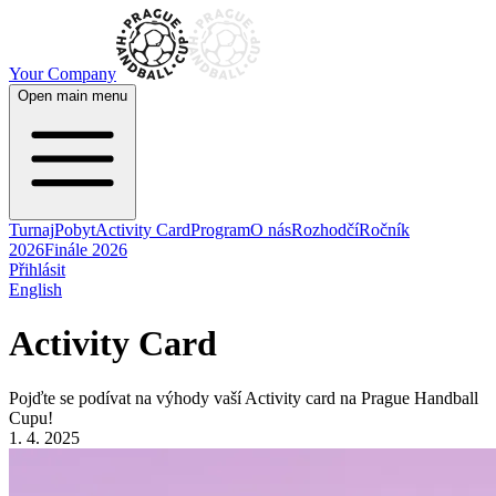
Your Company
Open main menu
Turnaj
Pobyt
Activity Card
Program
O nás
Rozhodčí
Ročník
2026
Finále 2026
Přihlásit
English
Activity Card
Pojďte se podívat na výhody vaší Activity card na Prague Handball
Cupu!
1. 4. 2025