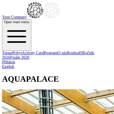
Your Company
Open main menu
Turnaj
Pobyt
Activity Card
Program
O nás
Rozhodčí
Ročník
2026
Finále 2026
Přihlásit
English
AQUAPALACE