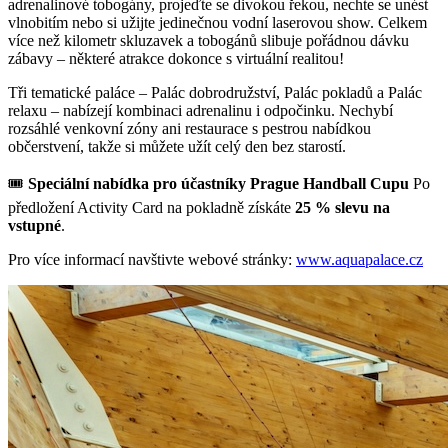
adrenalinové tobogány, projeďte se divokou řekou, nechte se unést
vlnobitím nebo si užijte jedinečnou vodní laserovou show. Celkem
více než kilometr skluzavek a tobogánů slibuje pořádnou dávku
zábavy – některé atrakce dokonce s virtuální realitou!
Tři tematické paláce – Palác dobrodružství, Palác pokladů a Palác
relaxu – nabízejí kombinaci adrenalinu i odpočinku. Nechybí
rozsáhlé venkovní zóny ani restaurace s pestrou nabídkou
občerstvení, takže si můžete užít celý den bez starostí.
🎟
Speciální nabídka pro účastníky Prague Handball Cupu
Po
předložení Activity Card na pokladně získáte
25 % slevu na
vstupné
.
Pro více informací navštivte webové stránky:
www.aquapalace.cz